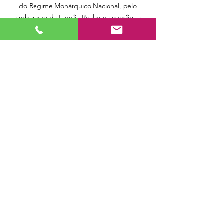
do Regime Monárquico Nacional, pelo
embarque da Família Real para o exílio, a
partir da praia dos pescadores, em pleno
centro desta antiga vila.
É desta forma que a gastronomia, o mar, as
paisagens naturais e atlânticas, a cultura e o
turismo se conjugam harmoniosamente,
imprimindo a esta vila secular um valor
inegável e fascinante.
SAIBA MAIS >
Quer fazer Surf?
Temos soluções para si!